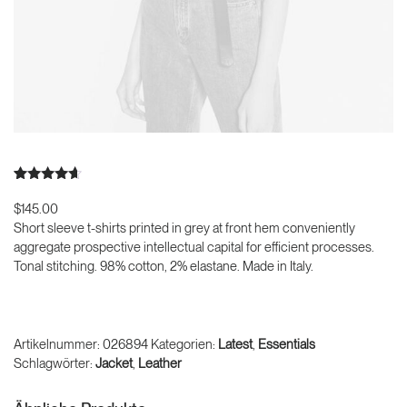
Bewertet
2
mit
4.50
$
145.00
von 5,
Short sleeve t-shirts printed in grey at front hem conveniently
basierend
auf
aggregate prospective intellectual capital for efficient processes.
Kundenbewertungen
Tonal stitching. 98% cotton, 2% elastane. Made in Italy.
Product
In den Warenkorb
Full-
Screen
Menge
Artikelnummer:
026894
Kategorien:
Latest
,
Essentials
Schlagwörter:
Jacket
,
Leather