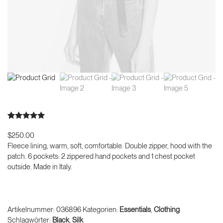
Bewertet mit
2
5.00
von 5,
$
250.00
basierend
Fleece lining, warm, soft, comfortable. Double zipper, hood with the
auf
Kundenbewertungen
patch. 6 pockets: 2 zippered hand pockets and 1 chest pocket
outside. Made in Italy.
Product
In den Warenkorb
Grid
Menge
Artikelnummer:
036896
Kategorien:
Essentials
,
Clothing
Schlagwörter:
Black
,
Silk