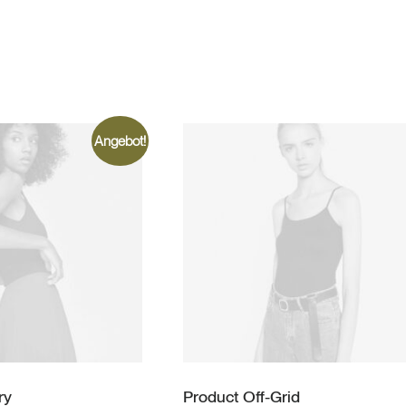
Angebot!
ry
Product Off-Grid