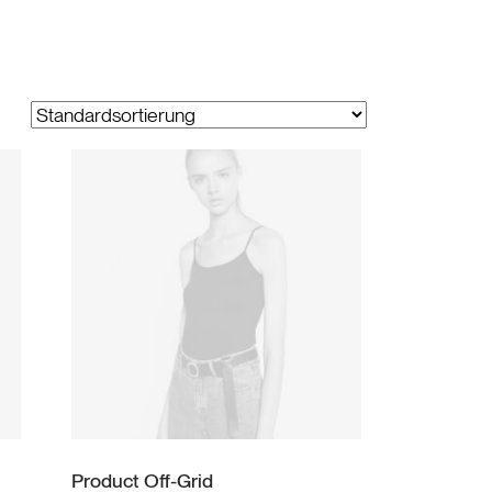
Product Off-Grid