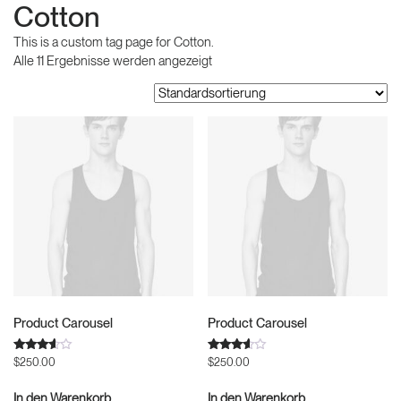
Cotton
This is a custom tag page for Cotton.
Alle 11 Ergebnisse werden angezeigt
Product Carousel
Product Carousel
Bewertet
Bewertet
$
250.00
$
250.00
mit
mit
3.50
3.50
von 5
von 5
In den Warenkorb
In den Warenkorb