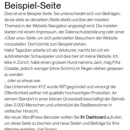
Beispiel-Seite
Dies ist eine Beispiel-Seite. Sie unterscheidet sich von Beiträgen,
da sie stets an derselben Stelle bleibt und (bei den meisten
Themes) in der Website-Navigation angezeigt wird. Die meisten
starten mit einem Impressum, der Datenschutzerklärung oder einer
«Über uns»-Seite, um sich potenziellen Besuchern der Website
vorzustellen. Dort könnte zum Beispiel stehen:
Hallo! Tagsüber arbeite ich als Velokurier, nachts bin ich ein
aufstrebender Schauspieler und dies hier ist meine Website. Ich
lebe in Zürich, habe einen grossen Hund namens Jack, mag Piña
Coladas, jedoch weniger (ohne Schirm) im Regen stehen gelassen
zu werden
… oder so etwas wie:
Das Unternehmen XYZ wurde 1971 gegründet und versorgt die
Öffentlichkeit seither mit qualitativ hochwertigen Produkten. An
seinem Standort in einer kleinen Grossstadt beschäftigt der Betrieb
über 2.000 Menschen und unterstützt die Stadtbewohner in
vielfacher Hinsicht.
Als neuer WordPress-Benutzer sollten Sie
Ihr Dashboard
aufrufen,
um diese Seite zu löschen und neue Seiten und Beiträge für Ihre
Website erstellen. Viel Spass!